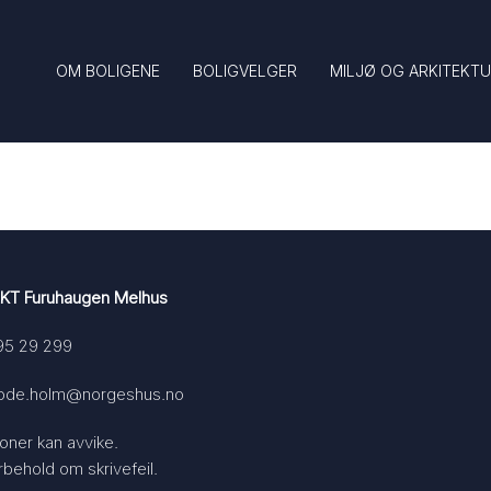
OM BOLIGENE
BOLIGVELGER
MILJØ OG ARKITEKT
KT Furuhaugen Melhus
95 29 299
rode.holm@norgeshus.no
sjoner kan avvike.
orbehold om skrivefeil.