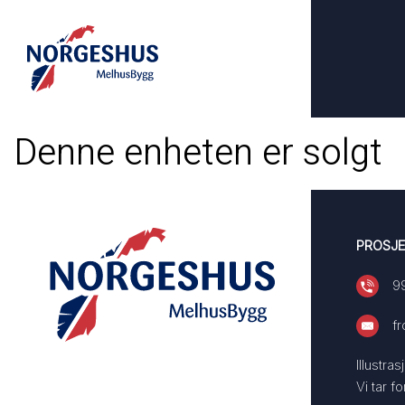
Denne enheten er solgt
PROSJE
9
f
Illustra
Vi tar f