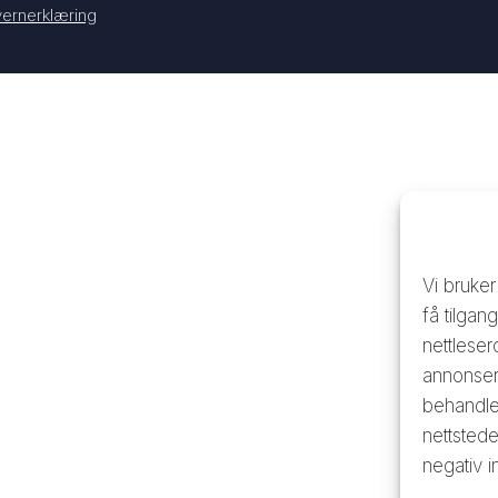
ernerklæring
Vi bruker
få tilgan
nettleser
annonser.
behandle 
nettstede
negativ i