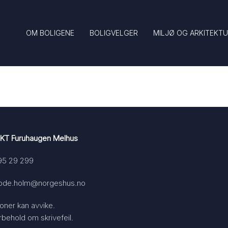
OM BOLIGENE
BOLIGVELGER
MILJØ OG ARKITEKT
KT Furuhaugen Melhus
95 29 299
rode.holm@norgeshus.no
sjoner kan avvike.
orbehold om skrivefeil.