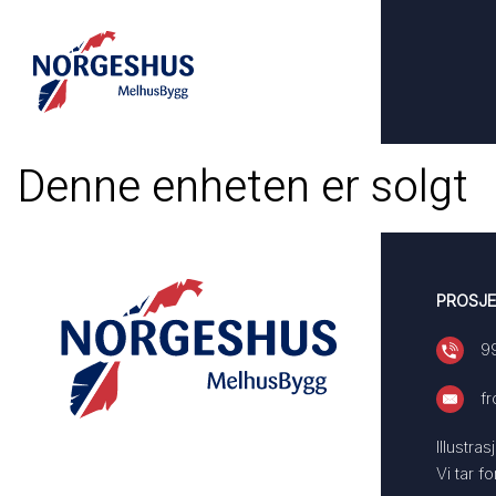
Denne enheten er solgt
PROSJE
9
f
Illustra
Vi tar f