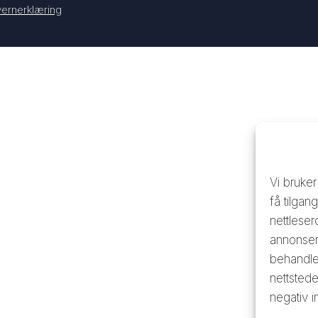
ernerklæring
Vi bruker
få tilgan
nettleser
annonser.
behandle 
nettstede
negativ i